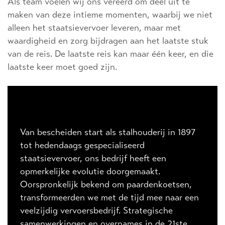
Als team voelen wij ons vereerd om deel uit te
maken van deze intieme momenten, waarbij we niet
alleen het staatsievervoer leveren, maar met
waardigheid en zorg bijdragen aan het laatste stuk
van de reis. De laatste reis kan maar één keer, en die
laatste keer moet goed zijn.
Onze geschiedenis
Van bescheiden start als stalhouderij in 1897
tot hedendaags gespecialiseerd
staatsievervoer, ons bedrijf heeft een
opmerkelijke evolutie doorgemaakt.
Oorspronkelijk bekend om paardenkoetsen,
transformeerden we met de tijd mee naar een
veelzijdig vervoersbedrijf. Strategische
samenwerkingen en overnames in de 21ste