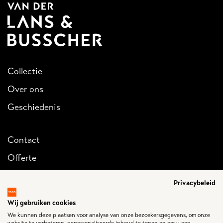
Collectie
Over ons
Geschiedenis
Contact
Offerte
Inloggen
Privacybeleid
Wij gebruiken cookies
Want er is maar
één laatste rit...
We kunnen deze plaatsen voor analyse van onze bezoekersgegevens, om onze
En wij weten hoe belangrijk die is.