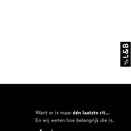
Want er is maar
één laatste rit...
En wij weten hoe belangrijk die is.