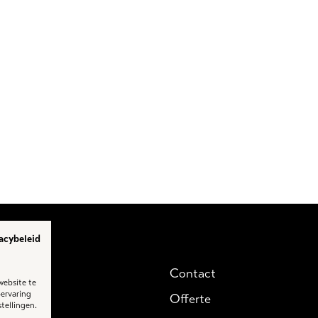
acybeleid
lectie
Contact
website te
-ervaring
er ons
Offerte
tellingen.