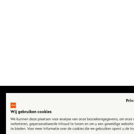
Priv
Wij gebruiken cookies
Col
We kunnen deze plaatsen voor analyse van onze bezoekersgegevens, om onze 
verbeteren, gepersonaliseerde inhoud te tonen en om u een geweldige website
Ov
te bieden. Voor meer informatie over de cookies die we gebruiken opent u de ins